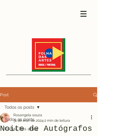
Post
Todos os posts
Rosangela souza
Todos os posts
31 de mai. de 2024
2 min de leitura
Noite de Autógrafos
Folhas Das artes