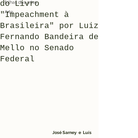
do Livro
folhas das artes
Arte
"Impeachment à
Brasileira" por Luiz
Fernando Bandeira de
Mello no Senado
Federal
José Sarney  e  Luís 