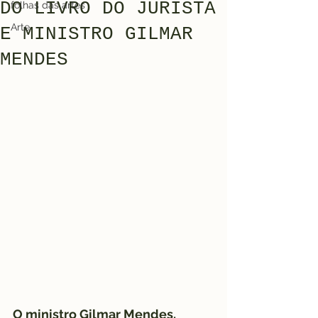
DO LIVRO DO JURISTA
folhas das artes
Arte
E MINISTRO GILMAR
MENDES
O ministro Gilmar Mendes, 