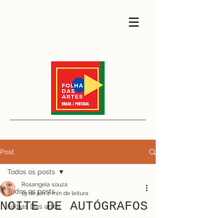
Post
Todos os posts
Rosangela souza
Todos os posts
19 de jun.
2 min de leitura
NOITE DE AUTÓGRAFOS
Folhas Das artes