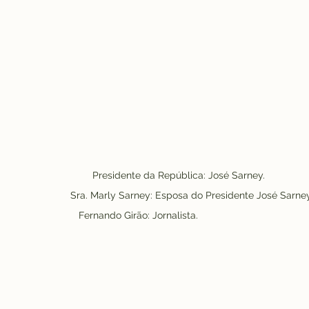
                                                                           Presidente da República: José Sarney.
                                                                   Sra. Marly Sarney: Esposa do Presidente José Sarn
                                                                      Fernando Girão: Jornalista.