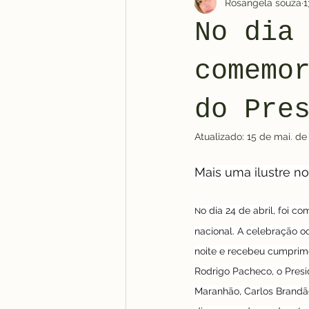
Rosangela souza
1
No dia
comemo
do Pre
Atualizado:
15 de mai. de
Mais uma ilustre not
o dia 24 de abril, foi c
N
nacional. A celebração oc
noite e recebeu cumprime
Rodrigo Pacheco, o Presi
Maranhão, Carlos Brandão