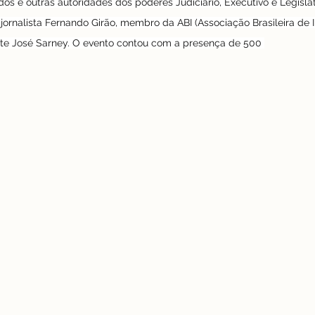
os e outras autoridades dos poderes Judiciário, Executivo e Legislat
jornalista Fernando Girão, membro da ABI (Associação Brasileira de I
te José Sarney. O evento contou com a presença de 500 