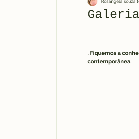
Rosangela souza
1
Galeri
. Fiquemos a conhec
contemporânea.