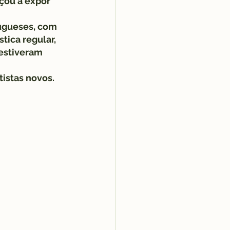
çou a expor 
gueses, com 
tica regular, 
estiveram 
tistas novos.