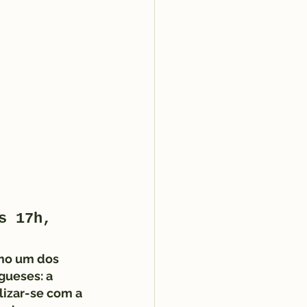
s 17h, 
omo um dos 
gueses: a 
lizar-se com a 