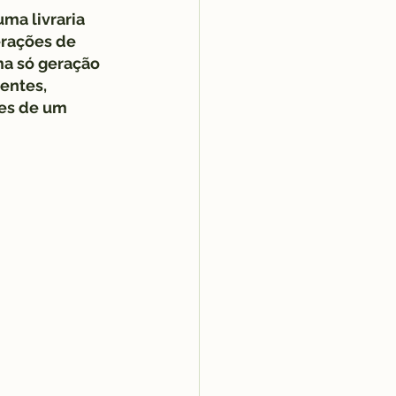
ma livraria 
erações de 
ma só geração 
entes, 
es de um 