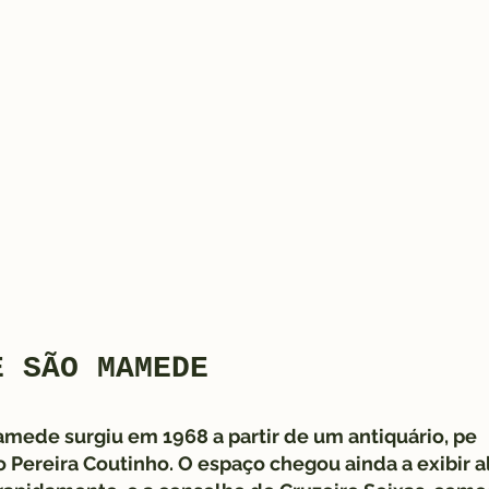
E SÃO MAMEDE
amede surgiu em 1968 a partir de um antiquário, pe
o Pereira Coutinho. O espaço chegou ainda a exibir 