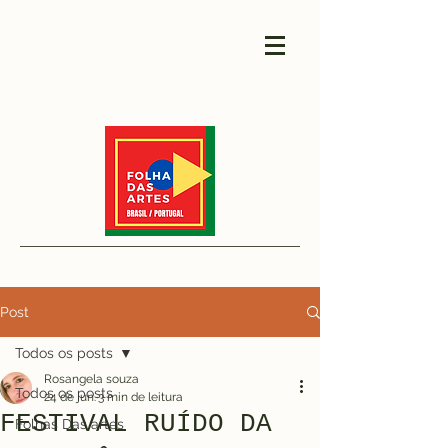
Post
Todos os posts
Rosangela souza
Todos os posts
24 de jun.
3 min de leitura
FESTIVAL RUÍDO DA
Folhas Das artes