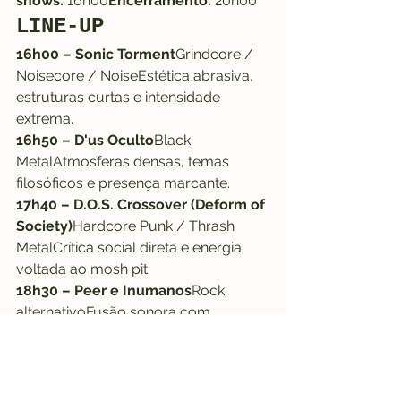
shows:
 16h00
Encerramento:
 20h00
LINE-UP
16h00 – Sonic Torment
Grindcore / 
Noisecore / NoiseEstética abrasiva, 
estruturas curtas e intensidade 
extrema.
16h50 – D'us Oculto
Black 
MetalAtmosferas densas, temas 
filosóficos e presença marcante.
17h40 – D.O.S. Crossover (Deform of 
Society)
Hardcore Punk / Thrash 
MetalCrítica social direta e energia 
voltada ao mosh pit.
18h30 – Peer e Inumanos
Rock 
alternativoFusão sonora com 
abordagem reflexiva sobre o caos 
urbano.
CONCEITO DO EVENTO