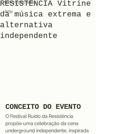
RESISTÊNCIA Vitrine
folhas das artes
Arte
da música extrema e
alternativa
independente
CONCEITO DO EVENTO
O Festival Ruído da Resistência 
propõe uma celebração da cena 
underground independente, inspirada 