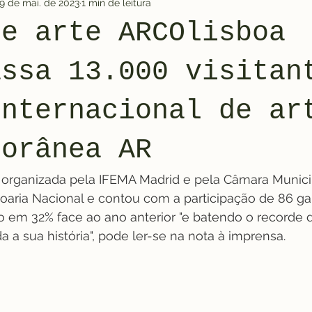
9 de mai. de 2023
1 min de leitura
de arte ARCOlisboa
assa 13.000 visitan
internacional de ar
porânea AR
 organizada pela IFEMA Madrid e pela Câmara Municip
oaria Nacional e contou com a participação de 86 gal
 em 32% face ao ano anterior "e batendo o recorde 
a a sua história", pode ler-se na nota à imprensa.