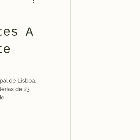
tes A
te
al de Lisboa, 
erias de 23 
de 