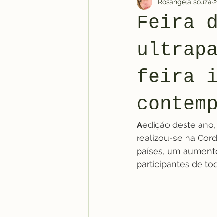
Rosangela souza
2
Feira 
ultrap
feira 
contem
A
edição deste ano,
realizou-se na Cord
países, um aumento
participantes de tod