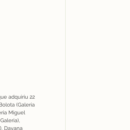
ue adquiriu 22 
Bolota (Galeria 
ria Miguel 
aleria), 
), Dayana 