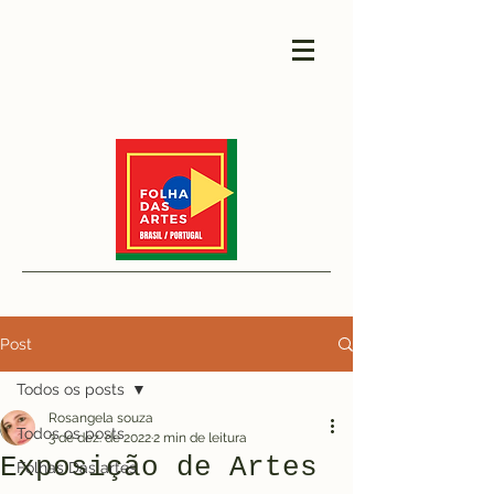
Post
Todos os posts
Rosangela souza
Todos os posts
3 de dez. de 2022
2 min de leitura
Exposição de Artes
Folhas Das artes