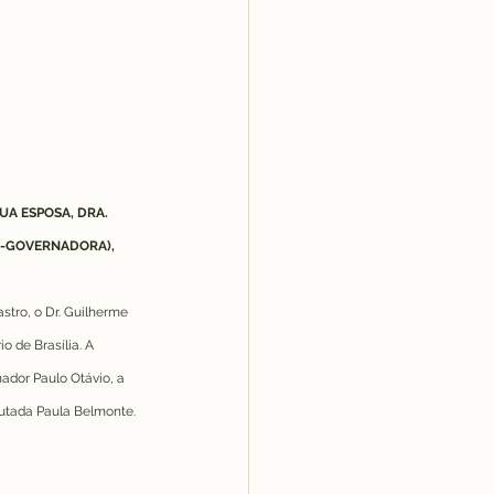
A ESPOSA, DRA. 
E-GOVERNADORA), 
tro, o Dr. Guilherme 
 de Brasília. A 
ador Paulo Otávio, a 
putada Paula Belmonte.