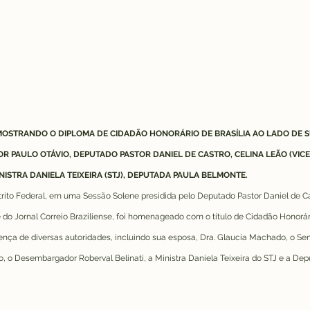
OSTRANDO O DIPLOMA DE CIDADÃO HONORÁRIO DE BRASÍLIA AO LADO DE SU
 PAULO OTÁVIO, DEPUTADO PASTOR DANIEL DE CASTRO, CELINA LEÃO (VIC
INISTRA DANIELA TEIXEIRA (STJ), DEPUTADA PAULA BELMONTE.
rito Federal, em uma Sessão Solene presidida pelo Deputado Pastor Daniel de Cas
o Jornal Correio Braziliense, foi homenageado com o título de Cidadão Honorário
nça de diversas autoridades, incluindo sua esposa, Dra. Glaucia Machado, o Sen
, o Desembargador Roberval Belinati, a Ministra Daniela Teixeira do STJ e a De