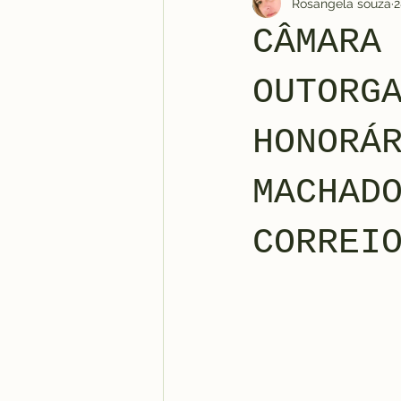
Rosangela souza
2
CÂMARA
OUTORG
HONORÁ
MACHAD
CORREI