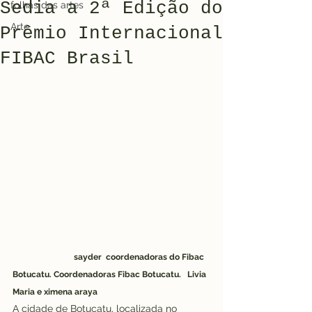
Sedia a 2ª Edição do
folhas das artes
Arte
Prêmio Internacional
FIBAC Brasil
sayder  coordenadoras do Fibac 
Botucatu. Coordenadoras Fibac Botucatu.   Livia 
Maria e ximena araya
A cidade de Botucatu, localizada no 