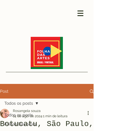
Post
Todos os posts
Rosangela souza
Todos os posts
14 de ago. de 2024
1 min de leitura
Botucatu, São Paulo,
Folhas Das artes