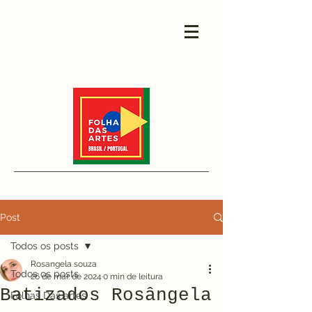
Post
Todos os posts
Rosangela souza
Todos os posts
26 de mar. de 2024
0 min de leitura
Batizados Rosângela
Folhas Das artes