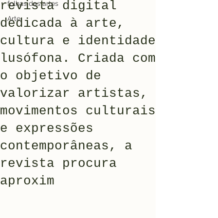
revista digital
folhas das artes
Arte
dedicada à arte,
cultura e identidade
lusófona. Criada com
o objetivo de
valorizar artistas,
movimentos culturais
e expressões
contemporâneas, a
revista procura
aproxim