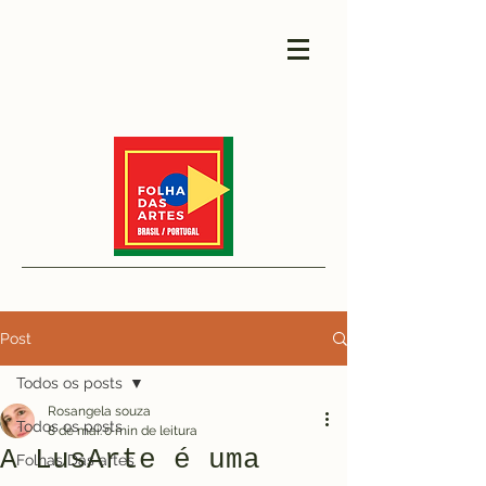
Post
Todos os posts
Rosangela souza
Todos os posts
8 de mai.
0 min de leitura
A LusArte é uma
Folhas Das artes