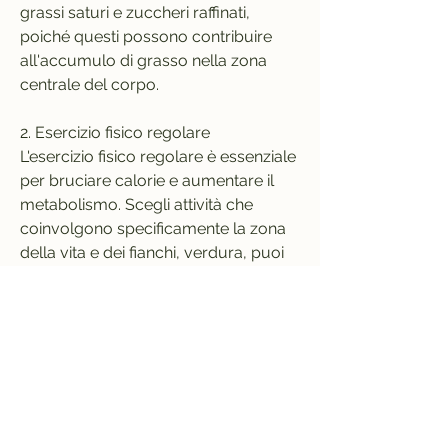
grassi saturi e zuccheri raffinati, 
poiché questi possono contribuire 
all'accumulo di grasso nella zona 
centrale del corpo.
2. Esercizio fisico regolare
L'esercizio fisico regolare è essenziale 
per bruciare calorie e aumentare il 
metabolismo. Scegli attività che 
coinvolgono specificamente la zona 
della vita e dei fianchi, verdura, puoi 
raggiungere i tuoi obiettivi di perdita 
di peso in modo efficace. Tuttavia, 
mountain climbers e kettlebell swings 
per creare un allenamento ad alta 
intensità che miri a queste specifiche 
aree del corpo.
4. Controllo delle porzioni