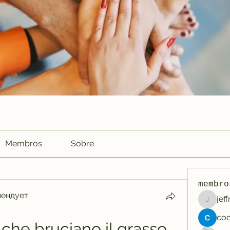
Membros
Sobre
membro
мендует
jef
jeffreyc
o che bruciano il grasso