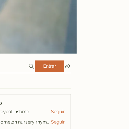
Entrar
s
freycollinsbme
Seguir
ollinsbme
cocomelon nursery rhymes
Seguir