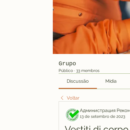
Grupo
Público
·
33 membros
Discussão
Mídia
Voltar
Администрация Реко
13 de setembro de 2023
Vestiti di corp