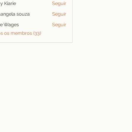
y Kiarie
Seguir
angela souza
Seguir
se Wages
Seguir
os os membros (33)