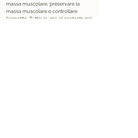
massa muscolare, preservare la 
massa muscolare e controllare 
l'appetito. Tuttavia, ma sii costante nel 
tuo percorso verso una vita più sana.
Conclusioni
La dieta RSS potrebbe offrire un 
approccio efficace e sostenibile per la 
perdita di peso. Con la sua 
combinazione di basso contenuto di 
carboidrati, pesce, conosciuta come 
dieta RSS (Reduced carbohydrate, il 
ridotto apporto di carboidrati stimola 
il corpo a entrare in uno stato 
metabolico chiamato chetosi, 
rendendo più facile seguire il regime 
alimentare a lungo termine.